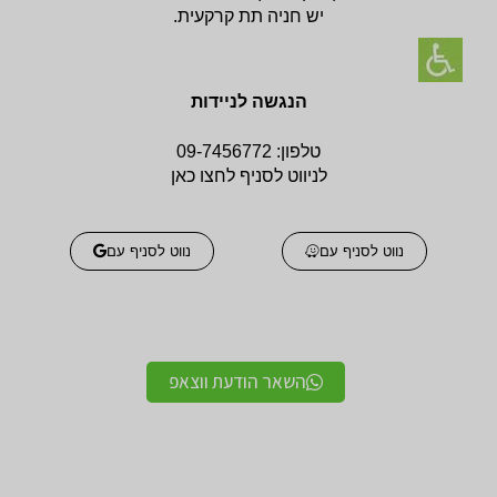
יש חניה תת קרקעית.
הנגשה לניידות
טלפון:
09-7456772
לניווט לסניף לחצו כאן
נווט לסניף עם
נווט לסניף עם
השאר הודעת ווצאפ
אביזרים אורטופדים
אביזרים אורטופדים
חגורות גב אורטופדיות
תומכים ומייצבים לשורש
מקצועיות איכותיות
כף היד / מגן אגודל