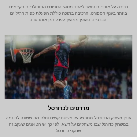
רכיבה על אופניים נחשב לאחד מסוגי הספורט הפופולריים הקיימים
ביותר בענף הספורט. הרכיבה בתוכה כוללת הפעלת כפות הרגליים
והברכיים באופן ממושך לפרק זמן אותו אדם
מדרסים לכדורסל
אופן משחק הכדורסל מתבצע על משטח קשיח וחלק מה ששונה לדוגמה
במשחק כדורגל שבו משחקים על דשא. לפי כך יש הטוענים שעקב זה
שחקני כדורסל