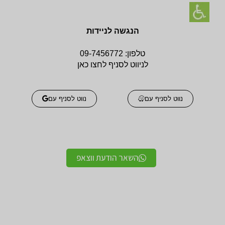
הנגשה לניידות
טלפון:
09-7456772
לניווט לסניף לחצו כאן
נווט לסניף עם
נווט לסניף עם
השאר הודעת ווצאפ
אביזרים אורטופדים
אביזרים אורטופדים
חגורות גב אורטופדיות
תומכים ומייצבים לשורש
מקצועיות איכותיות
כף היד / מגן אגודל
מגנים ותומכים למרפק
תומך לצוואר אורטופדי
תומך / מרפק מקבע מרפק
לקיבוע צוואר