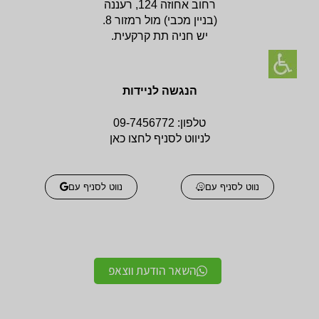
רחוב אחוזה 124, רעננה
(בניין
מכבי) מול רמזור 8.
יש חניה תת קרקעית.
הנגשה לניידות
טלפון:
09-7456772
לניווט לסניף לחצו כאן
נווט לסניף עם
נווט לסניף עם
השאר הודעת ווצאפ
אביזרים אורטופדים
אביזרים אורטופדים
חגורות גב אורטופדיות
תומכים ומייצבים לשורש