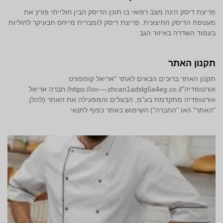
פריצת דיסק הינה מצב רפואי בו תוכן הדיסק הבין חולייתי פורץ את
מעטפת הדיסק החיצונית. פריצת דיסק לומברית מייחס תבעיקר לחוליות
בעמוד השדרה באיזור הגב
תקנון האתר
תקנון האתר ברוכים הבאים לאתר "אריאל קומפורט
אורטופדיה"https://xn—-zhcan1adslg5a4eg.co.il/ חברה אריאל
אורטופדיה מתקדמת בע"מ, הבעלים והמפעילה את האתר (להלן:
"האתר" ו/או "החברה") השימוש באתר כפוף לתנאי