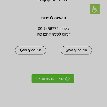
הנגשה לניידות
טלפון:
09-7456772
לניווט לסניף לחצו כאן
נווט לסניף עם
נווט לסניף עם
השאר הודעת ווצאפ
אביזרים אורטופדים
אביזרים אורטופדים
חגורות גב אורטופדיות
תומכים ומייצבים לשורש
מקצועיות איכותיות
כף היד / מגן אגודל
מגנים ותומכים למרפק
תומך לצוואר אורטופדי