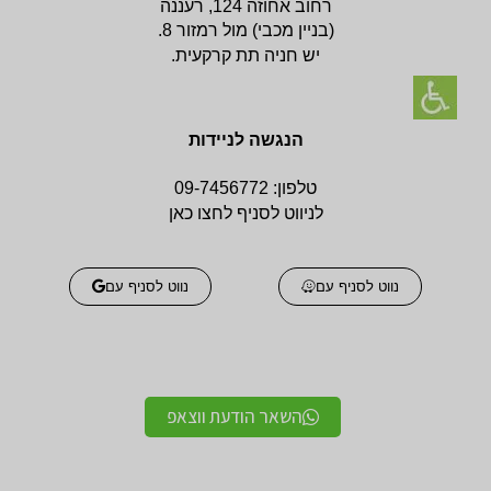
רחוב אחוזה 124, רעננה
(בניין
מכבי) מול רמזור 8.
יש חניה תת קרקעית.
הנגשה לניידות
טלפון:
09-7456772
לניווט לסניף לחצו כאן
נווט לסניף עם
נווט לסניף עם
השאר הודעת ווצאפ
אביזרים אורטופדים
אביזרים אורטופדים
חגורות גב אורטופדיות
תומכים ומייצבים לשורש