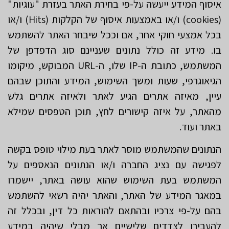
איסוף המידע ייעשה על-פי בחירת האתר בעזרת "עוגיות"
(cookies) ו/או באמצעות איסוף של הקלקות (Hits) ו/או
בכל אמצעי חוקי אחר, אם וככל שיבחר האתר להשתמש
בו. מידע זה כולל נתונים שעניינם סוג הדפדפן של
המשתמש, כתובת ה-IP שלו, ה-URL המבוקש, מיקומו
הגיאוגרפי, שעות ומשך השימוש, המידע והתוכן שבהם
עיין, מאיזה אתרים הגיע לאתר ולאיזה אתרים גלש
מהאתר, על איזה קישורים לחץ, תוכן הטפסים שמילא
באתר ועוד.
הנתונים שהמשתמש מוסר לאתר בעת מילוי טופס בקשה
לפגישה עם נציג החברה ו/או הנתונים הנאספים על
המשתמש בעת השימוש שהוא עושה באתר, יישמרו
במאגר המידע של האתר, והאתר יהיה רשאי להשתמש
בהם על-פי צרכיו ובהתאם להוראות כל דין, ובכלל זה
להעבירו לצדדים שלישיים אך מבלי שיהיה במידע