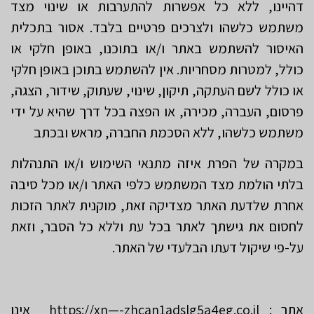
דהיינו, ללא כל אפשרות להתערבות או שינוי מצד
משתמש כלשהו ולצרכים פרטיים בלבד. אסור בתכלית
האיסור להשתמש באתר ו/או בתוכנו, באופן חלקי או
כולל, למטרות מסחריות. אין להשתמש בתוכן באופן חלקי
או כולל לשם העתקה, תיקון, שינוי, שעתוק, שידור, הצגה,
פרסום, העברה, מכירה, או הפצה בכל דרך שהיא על ידי
משתמש כלשהו, ללא הסכמת החברה, מראש ובכתב
במקרה של הפרת איזה מתנאי השימוש ו/או התנהלות
בלתי הולמת מצד המשתמש כלפי האתר ו/או מכל סיבה
אחרת שלדעת האתר מצדיקה זאת, מוקנית לאתר הזכות
לחסום את גישתך לאתר בכל עת וללא כל הסבר, וזאת
על-פי שיקול דעתו הבלעדי של האתר.
אתר : https://xn—-zhcan1adslg5a4eg.co.il אינו