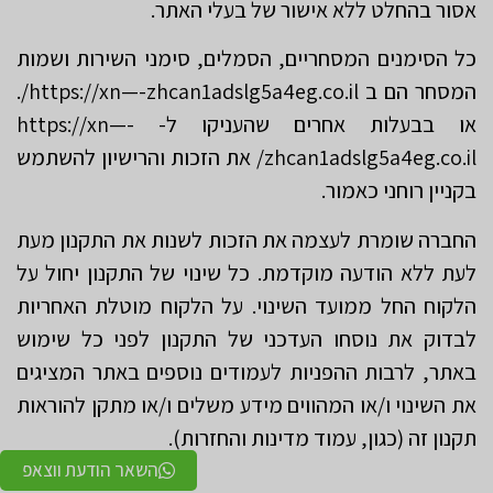
אסור בהחלט ללא אישור של בעלי האתר.
כל הסימנים המסחריים, הסמלים, סימני השירות ושמות
המסחר הם ב https://xn—-zhcan1adslg5a4eg.co.il/.
או בבעלות אחרים שהעניקו ל- https://xn—-
zhcan1adslg5a4eg.co.il/ את הזכות והרישיון להשתמש
בקניין רוחני כאמור.
החברה שומרת לעצמה את הזכות לשנות את התקנון מעת
לעת ללא הודעה מוקדמת. כל שינוי של התקנון יחול על
הלקוח החל ממועד השינוי. על הלקוח מוטלת האחריות
לבדוק את נוסחו העדכני של התקנון לפני כל שימוש
באתר, לרבות ההפניות לעמודים נוספים באתר המציגים
את השינוי ו/או המהווים מידע משלים ו/או מתקן להוראות
תקנון זה (כגון, עמוד מדינות והחזרות).
השאר הודעת ווצאפ