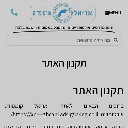
MENU
הזמן מדרסים אורטופדיים היום וקבל במקום תוך שעה בלבד!
תקנון האתר
תקנון האתר
ברוכים הבאים לאתר "אריאל קומפורט
אורטופדיה"https://xn—-zhcan1adslg5a4eg.co.il/
חברה אריאל אורטופדיה מתקדמת בע"מ, הבעלים