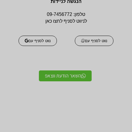
הנגשה לניידות
טלפון:
09-7456772
לניווט לסניף לחצו כאן
נווט לסניף עם
נווט לסניף עם
השאר הודעת ווצאפ
אביזרים אורטופדים
אביזרים אורטופדים
חגורות גב אורטופדיות
תומכים ומייצבים לשורש
מקצועיות איכותיות
כף היד / מגן אגודל
מגנים ותומכים למרפק
תומך לצוואר אורטופדי
תומך / מרפק מקבע מרפק
לקיבוע צוואר
תומכים לשוק ולירך / מגן
תומכים לכתפיים מגן כתף
שוק וירך
/ מקבע כתף תומך כתף